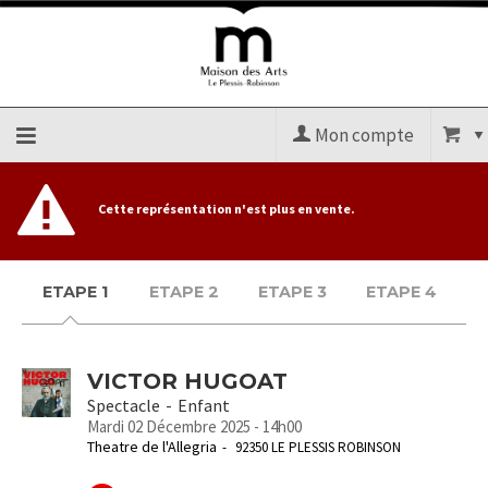
Mon compte
Accueil
Cette représentation n'est plus en vente.
billetterie
ETAPE 1
ETAPE 2
ETAPE 3
ETAPE 4
Site
officiel
VICTOR HUGOAT
Spectacle
Enfant
Mardi 02 Décembre 2025 - 14h00
Theatre de l'Allegria
92350 LE PLESSIS ROBINSON