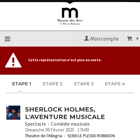
Mon compte
Accueil
Cette représentation n'est plus en vente.
billetterie
ETAPE 1
ETAPE 2
ETAPE 3
ETAPE 4
Site
officiel
SHERLOCK HOLMES,
L'AVENTURE MUSICALE
Spectacle
Comédie musicale
Dimanche 09 Février 2025 - 17h00
Theatre de l'Allegria
92350 LE PLESSIS ROBINSON