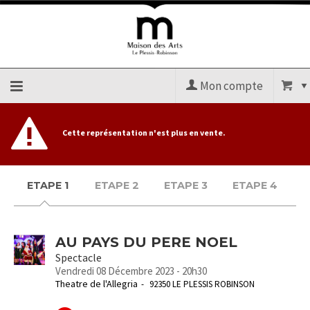
Mon compte
Accueil
Cette représentation n'est plus en vente.
billetterie
ETAPE 1
ETAPE 2
ETAPE 3
ETAPE 4
Site
officiel
AU PAYS DU PERE NOEL
Spectacle
Vendredi 08 Décembre 2023 - 20h30
Theatre de l'Allegria
92350 LE PLESSIS ROBINSON