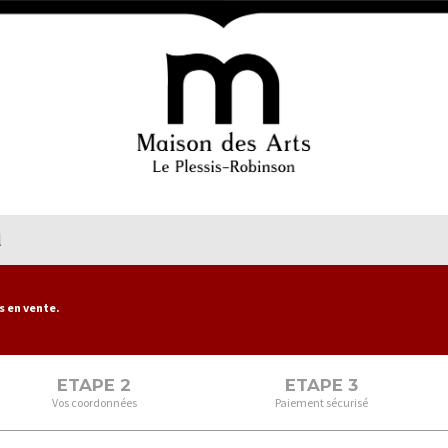
l
s en vente.
ETAPE 2
ETAPE 3
Vos coordonnées
Paiement sécurisé