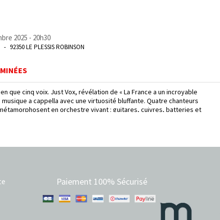
bre 2025 - 20h30
92350 LE PLESSIS ROBINSON
RMINÉES
ien que cinq voix. Just Vox, révélation de « La France a un incroyable
la musique a cappella avec une virtuosité bluffante. Quatre chanteurs
métamorphosent en orchestre vivant : guitares, cuivres, batteries et
e leurs cordes vocales. Porté par une mise en scène soignée et une
e, ce concert revisite avec brio la pop, le jazz ou les musiques de
 surprenant, vibrant, généreux, bluffant.
tterhoeven, Oriane Simon, Véronique Schotte, Philippe Lombet
me! Productions et Encore Un Tour
Paiement 100% Sécurisé
te
rchestration de façon parfaite, c'est d'une intelligence et
s'est passé quelque chose de puissant. » Marianne James
e a cappella prodigieux, plein de sincérité, de beauté et